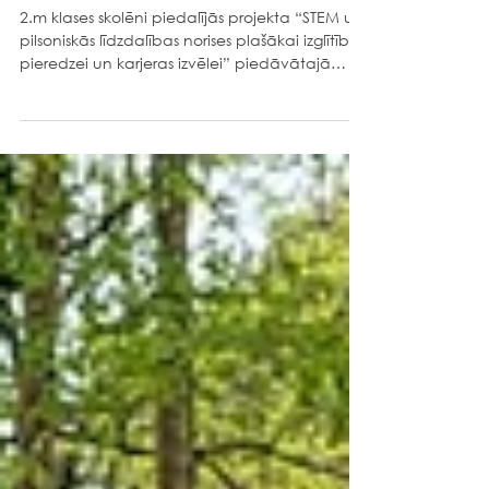
11. jūn.
Sadarbībā rodas idejas
2.m klases skolēni piedalījās projekta “STEM un
pilsoniskās līdzdalības norises plašākai izglītības
pieredzei un karjeras izvēlei” piedāvātajā
nodarbībā – “SADARBNĪCA”, kurā caur stāstu
un praktiskām aktivitātēm attīstīja radošo
domāšanu un sadarbības prasmes.
Nodarbības “SADARBNĪCA” sākumā bērni
iepazinās ar mākslinieces Elīnas Brasliņas
ilustrētu stāstu par Jāņtārpiņu – drosmīgu tēlu,
kurš, sadarbojoties ar citiem, īstenoja savas
idejas. Stāsts rosināja skolēnus domāt par