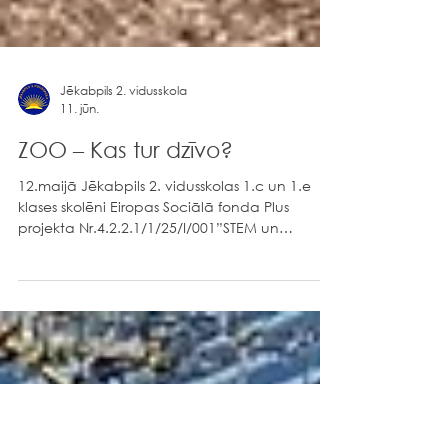
Jēkabpils 2. vidusskola
11. jūn.
ZOO – Kas tur dzīvo?
12.maijā Jēkabpils 2. vidusskolas 1.c un 1.e
klases skolēni Eiropas Sociālā fonda Plus
projekta Nr.4.2.2.1/1/25/I/001”STEM un
pilsoniskas līdzdalības norises plašākai izglītības
pieredzei un karjeras izvēlei” ietvaros devās
izzinošā ekskursijā uz Rīgas Nacionālo
zooloģisko dārzu, kur iepazina dažādu dabas
teritoriju iemītniekus un to dzīvesveidu,