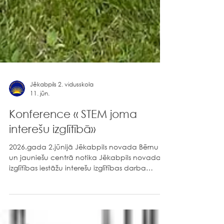
Jēkabpils 2. vidusskola
11. jūn.
Konference « STEM joma
interešu izglītībā»
2026.gada 2.jūnijā Jēkabpils novada Bērnu
un jauniešu centrā notika Jēkabpils novada
izglītības iestāžu interešu izglītības darba
konference STEM jomā, ko organizēja
Jēkabpils novada Izglītības pārvalde.
Konferences tika organizēta ar mērķi apzināt