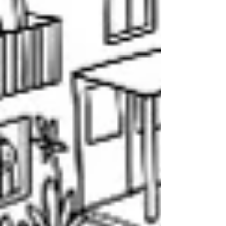
STEM jomas interešu izglītības programmu
piedāvājumu Jēkabpils novada izglītības
iestādēs. Konferences laikā bija iespēja izzināt
Daugavpils pilsētas BJC “Jaunība” inovāciju
centra pieredzi STEM jomas programmu un
aktivitāšu īsten