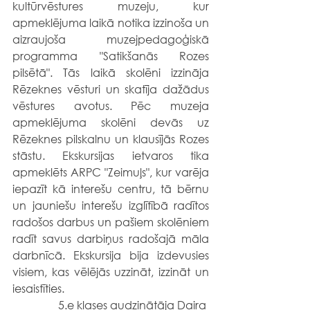
kultūrvēstures muzeju, kur 
apmeklējuma laikā notika izzinoša un 
aizraujoša muzejpedagoģiskā 
programma "Satikšanās Rozes 
pilsētā". Tās laikā skolēni izzināja 
Rēzeknes vēsturi un skatīja dažādus 
vēstures avotus. Pēc muzeja 
apmeklējuma skolēni devās uz 
Rēzeknes pilskalnu un klausījās Rozes 
stāstu. Ekskursijas ietvaros tika 
apmeklēts ARPC "Zeimuļs", kur varēja 
iepazīt kā interešu centru, tā bērnu 
un jauniešu interešu izglītībā radītos 
radošos darbus un pašiem skolēniem 
radīt savus darbiņus radošajā māla 
darbnīcā. Ekskursija bija izdevusies 
visiem, kas vēlējās uzzināt, izzināt un 
iesaistīties.
5.e klases audzinātāja Daira 