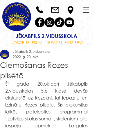
JĒKABPILS 2.VIDUSSKOLA
NOSCE TE IPSUM | IEPAZĪSTI PATS SEVI
Jēkabpils 2. vidusskola
2022. g. 20. okt.
Ciemošanās Rozes
pilsētā
Šī gada 20.oktobrī Jēkabpils 
2.vidusskolas 5.e klase devās 
ekskursijā uz Rēzekni, lai iepazītu un 
izzinātu Rozes pilsētu. Šīs ekskursijas 
laikā, pateicoties programmai 
“Latvijas skolas soma”, skolēniem bija 
iespēja apmeklēt Latgales 