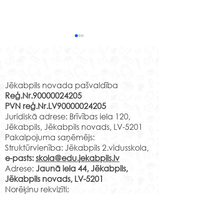
“Apkārt pasaulei”
Programmas “Latvijas
Rekvizīti
skolas soma” ietvaros
Jēkabpils novada pašvaldība
speciālās pamatizglītības
Reģ.Nr.90000024205
programmas
PVN reģ.Nr.LV90000024205
izglītojamajiem bija iespēja
Meistardarbnīc
Juridiskā adrese: Brīvības iela 120,
piedalīties attālinātā...
Krustpils pilī.
Jēkabpils, Jēkabpils novads, LV-5201
Pakalpojuma saņēmējs:
Struktūrvienība: Jēkabpils 2.vidusskola,
e-pasts:
skola@edu.jekabpils.lv
Adrese:
Jaunā iela 44, Jēkabpils,
Jēkabpils novads, LV-5201
Norēķinu rekvizīti:
LV29PARX0001051430001
PARXLV22XXX CITADELE AS
LV22RIKO0002013192223
RIKOLV2XXXX