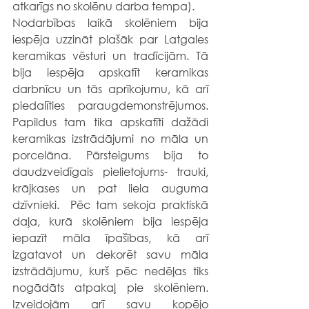
atkarīgs no skolēnu darba tempa). 
Nodarbības laikā skolēniem bija 
iespēja uzzināt plašāk par Latgales 
keramikas vēsturi un tradīcijām. Tā 
bija iespēja apskatīt keramikas 
darbnīcu un tās aprīkojumu, kā arī 
piedalīties paraugdemonstrējumos. 
Papildus tam tika apskatīti dažādi 
keramikas izstrādājumi no māla un 
porcelāna. Pārsteigums bija to 
daudzveidīgais pielietojums- trauki, 
krājkases un pat liela auguma 
dzīvnieki.  Pēc tam sekoja praktiskā 
daļa, kurā skolēniem bija iespēja 
iepazīt māla īpašības, kā arī 
izgatavot un dekorēt savu māla 
izstrādājumu, kurš pēc nedēļas tiks 
nogādāts atpakaļ pie skolēniem.  
Izveidojām arī savu kopējo 