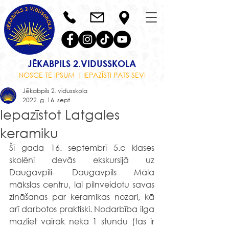
JĒKABPILS 2.VIDUSSKOLA
NOSCE TE IPSUM | IEPAZĪSTI PATS SEVI
Jēkabpils 2. vidusskola
2022. g. 16. sept.
Iepazīstot Latgales
keramiku
Šī gada 16. septembrī 5.c klases 
skolēni devās ekskursijā uz 
Daugavpili- Daugavpils Māla 
mākslas centru, lai pilnveidotu savas 
zināšanas par keramikas nozari, kā 
arī darbotos praktiski. Nodarbība ilga 
mazliet vairāk nekā 1 stundu (tas ir 