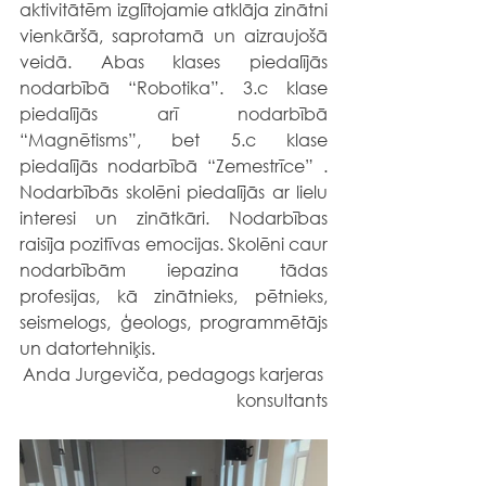
aktivitātēm izglītojamie atklāja zinātni 
vienkāršā, saprotamā un aizraujošā 
veidā. Abas klases piedalījās 
nodarbībā “Robotika”. 3.c klase 
piedalījās arī nodarbībā 
“Magnētisms”, bet 5.c klase 
piedalījās nodarbībā “Zemestrīce” . 
Nodarbībās skolēni piedalījās ar lielu 
interesi un zinātkāri. Nodarbības 
raisīja pozitīvas emocijas. Skolēni caur 
nodarbībām iepazina tādas 
profesijas, kā zinātnieks, pētnieks, 
seismelogs, ģeologs, programmētājs 
un datortehniķis.
Anda Jurgeviča, pedagogs karjeras 
konsultants