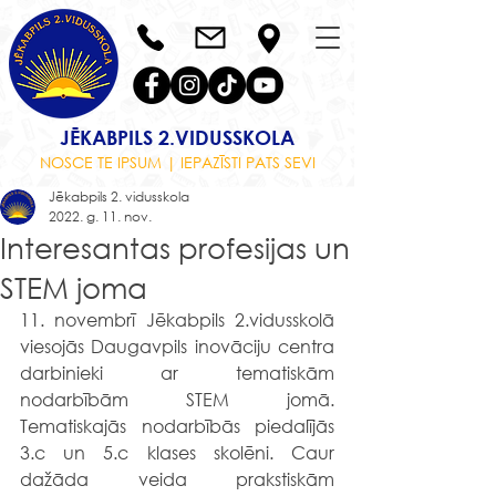
JĒKABPILS 2.VIDUSSKOLA
NOSCE TE IPSUM | IEPAZĪSTI PATS SEVI
Jēkabpils 2. vidusskola
2022. g. 11. nov.
Interesantas profesijas un
STEM joma
11. novembrī Jēkabpils 2.vidusskolā 
viesojās Daugavpils inovāciju centra 
darbinieki ar tematiskām 
nodarbībām STEM jomā. 
Tematiskajās nodarbībās piedalījās 
3.c un 5.c klases skolēni. Caur 
dažāda veida prakstiskām 