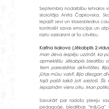
Septembra nodarbību ietvaros vi
skolotāja Anita Čapkovska. Sko
iepazīt sevi un klasesbiedrus caur
kontrolēt savas emocijas un atpa
rastu saskarsmi ar šo cilvēku.
Karīna Isakova (Jēkabpils 2.vidus
man deva iespēju uzzināt, ka pas
apmeklēšu Jēkabpils biedrību org
tiem paredzētas aktivitātes. Bija 
jūtas mūsu valstī. Bija diezgan dī
tajā pašā laikā ļoti saistoši. Šī
iepazinām viens otru. Man patika
Savukārt par radošo pieeju sa
pedagoģe, biedrības “In&Ga” v