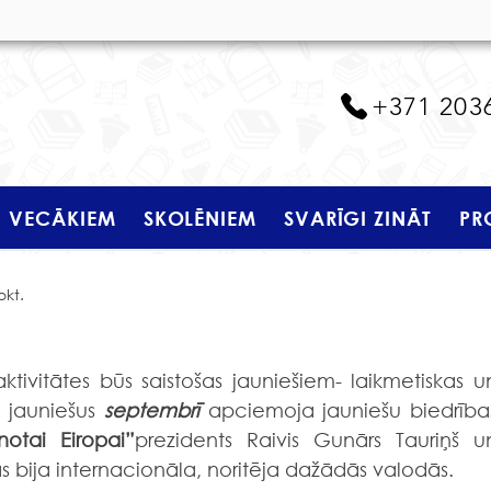
+371 203
VECĀKIEM
SKOLĒNIEM
SVARĪGI ZINĀT
PR
okt.
ktivitātes būs saistošas jauniešiem- laikmetiskas un
 jauniešus 
septembrī 
otai Eiropai”
prezidents Raivis Gunārs Tauriņš un
ās bija internacionāla, noritēja dažādās valodās.