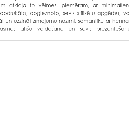
iem atklāja to vēlmes, piemēram, ar minimāliem
 apdrukāto, apgleznoto, sevis stilizētu apģērbu, vai
āt un uzzināt zīmējumu nozīmi, semantiku ar hennas
rasmes afišu veidošanā un sevis prezentēšanu
.