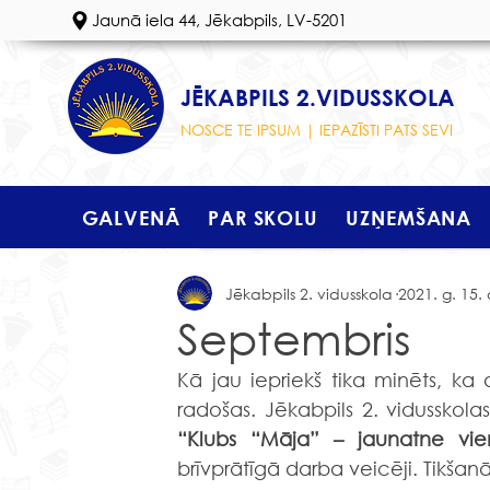
Jaunā iela 44, Jēkabpils, LV-5201
JĒKABPILS 2.VIDUSSKOLA
NOSCE TE IPSUM | IEPAZĪSTI PATS SEVI
GALVENĀ
PAR SKOLU
UZŅEMŠANA
Jēkabpils 2. vidusskola
2021. g. 15. 
Septembris
Kā jau iepriekš tika minēts, ka a
radošas. Jēkabpils 2. vidusskolas
“Klubs “Māja” – jaunatne vien
brīvprātīgā darba veicēji. Tikšan