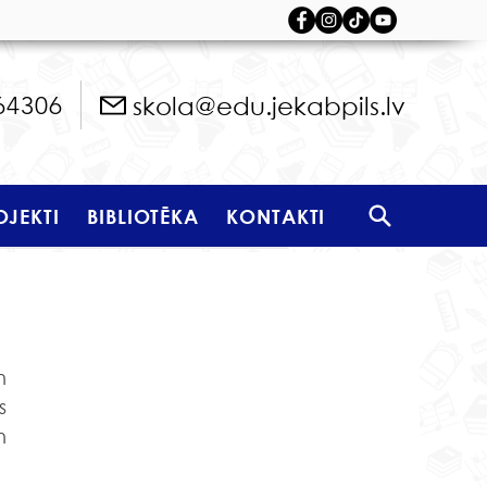
skola@edu.jekabpils.lv
64306
OJEKTI
BIBLIOTĒKA
KONTAKTI
 
apciemoja jauniešu biedrības 
 