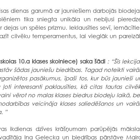
sas dienas garumā ar jauniešiem darbojās biodejas
lēniem tika sniegta unikāla un nebijusi pieredze
 dejas un spēles prizmu. Ieklausīties sevī, iemācīties
zīt cilvēku temperamentus, lai vieglāk un pareizāk
skolas 10.a klases skolniece) saka šādi
 : “Šīs lekcijas
tāv šādas jauniešu biedrības. Tagad noteikti vairāk
anizētos pasākumus, īpaši tos, kur būs jaunieši un
ļoti interesanti paklausīties, kā citas tautas cilvēki
vaini vērot no malas klases biedrus biodeju laikā, bet
s nodarbības veicināja klases saliedēšanos un vairāk
. ”
vas ikdienas dzīves krāšņumam parūpējās mākslas
adītāja Ina Gelecka un biedrības pārstāve Maira