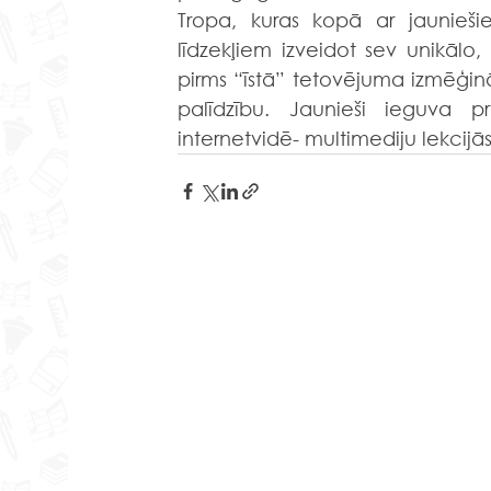
Tropa, kuras kopā ar jaunieš
līdzekļiem izveidot sev unikālo,
pirms “īstā” tetovējuma izmēģin
palīdzību. Jaunieši ieguva p
internetvidē- multimediju lekcijās