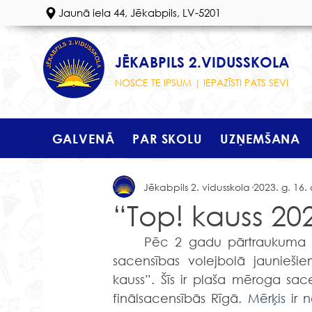
Jaunā iela 44, Jēkabpils, LV-5201
JĒKABPILS 2.VIDUSSKOLA
NOSCE TE IPSUM | IEPAZĪSTI PATS SEVI
GALVENĀ
PAR SKOLU
UZŅEMŠANA
Jēkabpils 2. vidusskola
2023. g. 16. 
“Top! kauss 20
	Pēc 2 gadu pārtraukuma ir atgriezušās Latvijas Volejbola federācijas rīkotās 
sacensības volejbolā jaunieši
kauss”. Šīs ir plaša mēroga sac
finālsacensībās Rīgā. 
Mērķis ir 