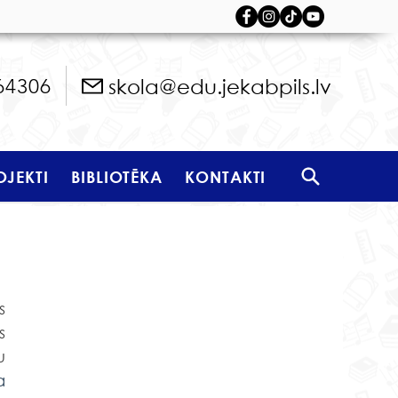
skola@edu.jekabpils.lv
64306
OJEKTI
BIBLIOTĒKA
KONTAKTI
 
 
 