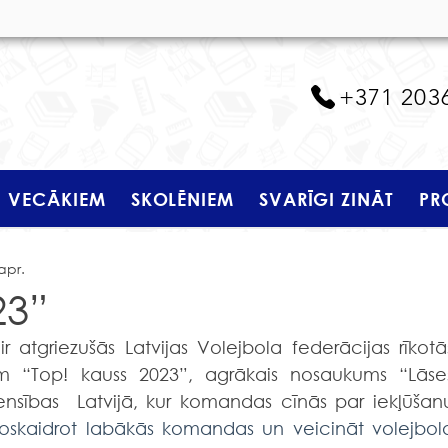
+371 203
VECĀKIEM
SKOLĒNIEM
SVARĪGI ZINĀT
PR
apr.
23”
em “Top! kauss 2023”, agrākais nosaukums “Lāses
ensības  Latvijā, kur komandas cīnās par iekļūšanu
noskaidrot labākās komandas un veicināt volejbola