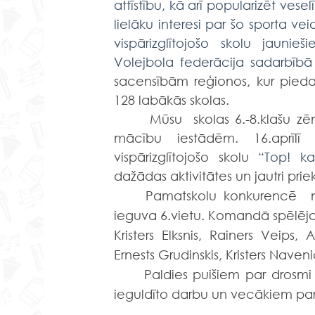
attīstību, kā arī popularizēt vese
lielāku interesi par šo sporta vei
vispārizglītojošo skolu jaunie
Volejbola federācija sadarbībā 
sacensībām reģionos, kur piedal
128 labākās skolas.
	 Mūsu  skolas 6.-8.klašu zēnu komanda uzvarēja atlases posmā starp novada 
mācību iestādēm. 16.aprīlī 
vispārizglītojošo skolu 
“Top! ka
dažādas aktivitātes un jautri prie
	Pamatskolu konkurencē  no 32 komandām mūsu zēni tika līdz 3.kārtai  un 
ieguva 6.vietu. Komandā spēlēja
Kristers Elksnis, Rainers Veips,
Ernests Grudinskis, Kristers Naveni
	Paldies puišiem par drosmi
ieguldīto darbu un vecākiem par 