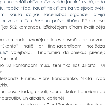
līgu un sociāli aktīvu dzīvesveidu jauniešu vidū, radot
du, tāpēc “Top! kauss” tiek rīkots kā volejbola svētki
šiem. Kausa izcīņas sacensības organizē Latvijas
ar veikalu tīklu 
top!
 un pašvaldībām.
 Pēc atlases
ījās 502 komandas, izšķirošajām cīņām kvalificējās
“Skonto” hallē ar finālsacensībām noslēdzās
uss” 
volejbolā.  Finālturnīra dalībniekus priecēja
kšnesumi.  
:
 Aleksandrs Plīrums, Alans Bondarenko, Nikita Livča,
ckis.
 un 
pašaizliedzīgu spēli, sporta skolas treneriem par
aizrautību un atbalstu klātienē!
Sporta skolotājas I.Semjonova, L.Rusakov