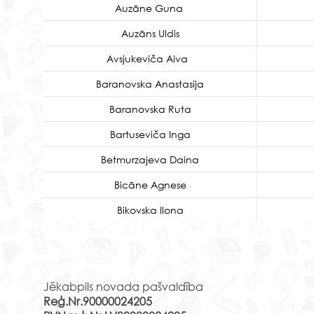
Auzāne Guna
Auzāns Uldis
Avsjukeviča Aiva
Baranovska Anastasija
Baranovska Ruta
Bartuseviča Inga
Betmurzajeva Daina
Bicāne Agnese
Bikovska Ilona
Rekvizīti
Jēkabpils novada pašvaldība
Reģ.Nr.90000024205