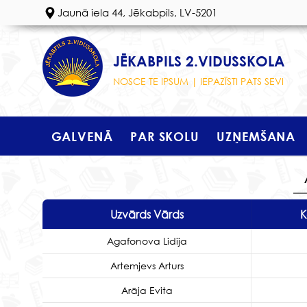
Jaunā iela 44, Jēkabpils, LV-5201
JĒKABPILS 2.VIDUSSKOLA
NOSCE TE IPSUM | IEPAZĪSTI PATS SEVI
GALVENĀ
PAR SKOLU
UZŅEMŠANA
Uzvārds Vārds
K
Agafonova Lidija
Artemjevs Arturs
Arāja Evita