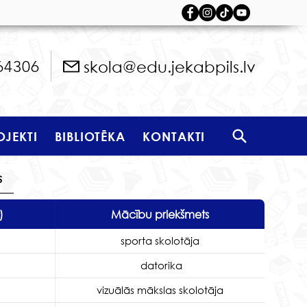
skola@edu.jekabpils.lv
64306
OJEKTI
BIBLIOTĒKA
KONTAKTI
s
)
Mācību priekšmets
sporta skolotāja
datorika
vizuālās mākslas skolotāja