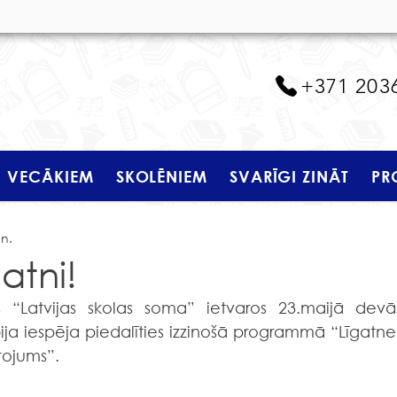
+371 203
VECĀKIEM
SKOLĒNIEM
SVARĪGI ZINĀT
PR
ūn.
gatni!
 “Latvijas skolas soma” ietvaros 23.maijā devās
bija iespēja piedalīties izzinošā programmā “Līgatnes
tojums”.