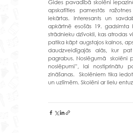
Gides pavadībā skolēni iepazinās 
apskatīties pamestās ražotnes
iekārtas. Interesants un savda
apkārtnē esošās 19. gadsimta ko
strādnieku dzīvokli, kas atrodas 
patika kāpt augstajos kalnos, apska
daudzveidīgajās alās, kur pat
pagrabus. Noslēgumā  skolēni pi
noslēpumi”, lai nostiprinātu 
zināšanas.  Skolēniem tika iedo
un uzlīmēm. Skolēni ar lielu entu