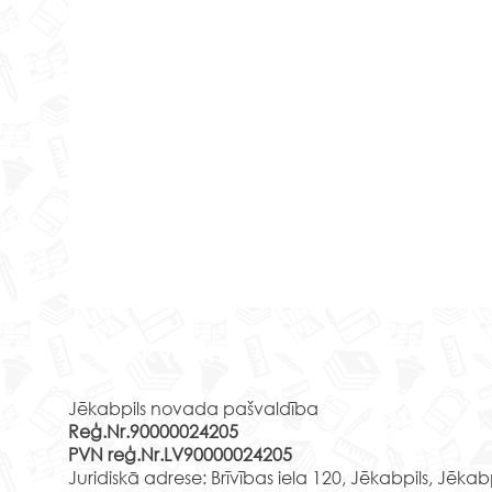
Senā
Rekvizīti
Ir k
Ir pa
Jēkabpils novada pašvaldība
peln
Reģ.Nr.90000024205
klase
PVN reģ.Nr.LV90000024205
Līgatnes papīrfabrika
nees
Juridiskā adrese: Brīvības iela 120, Jēkabpils, Jēkab