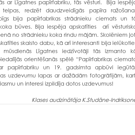
ar Līgatnes papīrfabriku, tās vēsturi.  Bija iespēja
 telpas, redzēt daudzveidīgās papīra ražošanas 
bīgs bija papīrfabrikas strādnieku ciemats un tā
ka būves. Bija iespēja apskatīties  arī vēsturisko
vienā no strādnieku koka rindu mājām. Skolēniem ļoti
tīties skaisto dabu, kā arī interesanti bija ielūkoties
 mūsdienās Līgatnes iedzīvotāji tās izmanto kā
edalījās orientēšanās spēlē “Papīrfabrikas ciemata
par papīrfabriku un 19. gadsimta apbūvi iegūtās
tas uzdevumu lapas ar dažādām fotogrāfijām, karti
ziasmu un interesi izpildīja dotos uzdevumus!
Klases audzinātāja K.Studāne-Indrikson