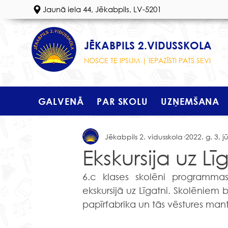
Jaunā iela 44, Jēkabpils, LV-5201
JĒKABPILS 2.VIDUSSKOLA
NOSCE TE IPSUM | IEPAZĪSTI PATS SEVI
GALVENĀ
PAR SKOLU
UZŅEMŠANA
Jēkabpils 2. vidusskola
2022. g. 3. j
Ekskursija uz Lī
6.c klases skolēni programmas
ekskursijā uz Līgatni. Skolēniem 
papīrfabrika un tās vēstures man