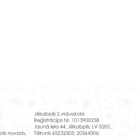
s spēles “Sēļu sētā”
Kontakti
lāt mācību gada noslēgums.
veikts liels darbs un esam
Jēkabpils 2.vidusskola
ījuši atpūtu savu draugu un
Reģistrācijas Nr. 1013900258
sbiedru lokā. Tik sen
Jaunā iela 44, Jēkabpils, LV-5201,
am kopā...
pils novads,
Tālrunis 65232303; 20364306;