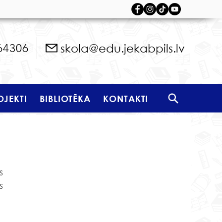
skola@edu.jekabpils.lv
64306
OJEKTI
BIBLIOTĒKA
KONTAKTI
 
 