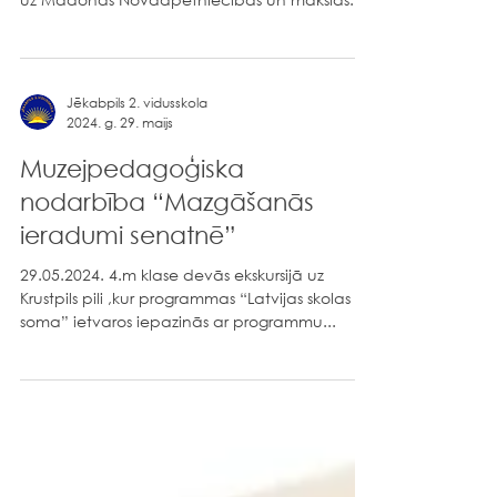
Pavasara sveiciens!
Saulainā 29. maija rītā, ekskursiju dienā,
Jēkabpils 2.vidusskolas 5.b klases skolēni devās
uz Madonas Novadpētniecības un mākslas...
Jēkabpils 2. vidusskola
2024. g. 29. maijs
Muzejpedagoģiska
nodarbība “Mazgāšanās
ieradumi senatnē”
29.05.2024. 4.m klase devās ekskursijā uz
Krustpils pili ,kur programmas “Latvijas skolas
soma” ietvaros iepazinās ar programmu...