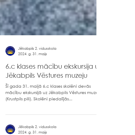
Jēkabpils 2. vidusskola
2024. g. 31. maijs
6.c klases mācību ekskursija uz
Jēkabpils Vēstures muzeju
Šī gada 31. maijā 6.c klases skolēni devās
mācību ekskursijā uz Jēkabpils Vēstures muzeju
(Krustpils pili). Skolēni piedalījās...