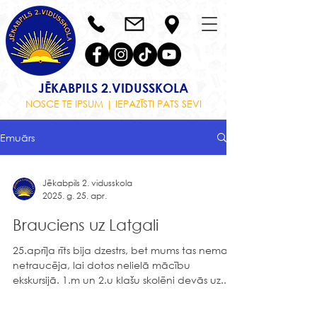
JĒKABPILS 2.VIDUSSKOLA
NOSCE TE IPSUM | IEPAZĪSTI PATS SEVI
Emuārs
Jēkabpils 2. vidusskola
2025. g. 25. apr.
Brauciens uz Latgali
25.aprīļa rīts bija dzestrs, bet mums tas nemaz
netraucēja, lai dotos nelielā mācību
ekskursijā. 1.m un 2.u klašu skolēni devās uz...