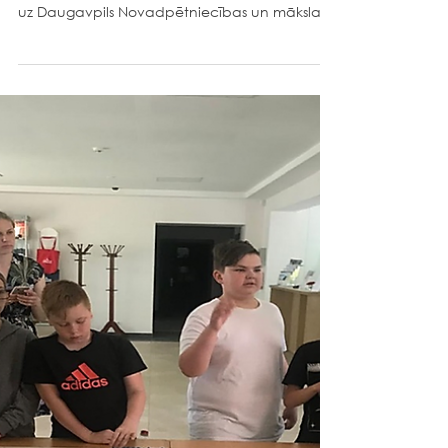
Š. g. 30.maijā 4.d klases skolēniem ekskursija uz
Daugavpili. Skolēni kopā ar skolotājām devās
uz Daugavpils Novadpētniecības un mākslas...