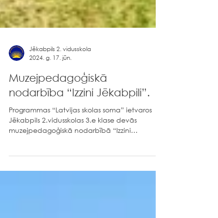
Jēkabpils 2. vidusskola
2024. g. 17. jūn.
Muzejpedagoģiskā
nodarbība “Izzini Jēkabpili”.
Programmas “Latvijas skolas soma” ietvaros
Jēkabpils 2.vidusskolas 3.e klase devās
muzejpedagoģiskā nodarbībā “Izzini
Jēkabpili”, ko...