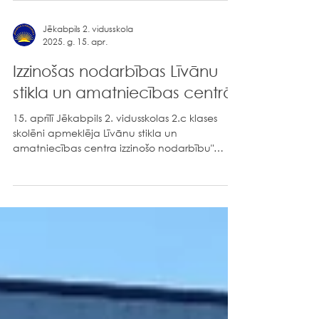
Jēkabpils 2. vidusskola
2025. g. 15. apr.
Izzinošas nodarbības Līvānu
stikla un amatniecības centrā
15. aprīlī Jēkabpils 2. vidusskolas 2.c klases
skolēni apmeklēja Līvānu stikla un
amatniecības centra izzinošo nodarbību"
Līvānu stikla...