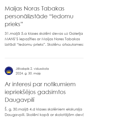
Jēkabpils 2. vidusskola
2024. g. 31. maijs
Maijas Noras Tabakas
personālizstāde “Iedomu
prieks”
31.maijā 5.a klases skolēni devas uz Galerija
MANS’S iepazīties ar Maijas Nores Tabakas
izstādi “Iedomu prieks”. Skolēnu atsauksmes:...
Jēkabpils 2. vidusskola
2024. g. 30. maijs
Ar interesi par notikumiem
iepriekšējos gadsimtos
Daugavpilī