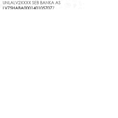
UNLALV2XXXX SEB BANKA AS
LV75HABA000140105707
7
HABALV22XXX SWEDBANKA AS
Kontakti
Jēkabpils 2.vidusskola
Reģistrācijas Nr.
1013900258
Jaunā iela 44, Jēkabpils, LV-5201,
Tālrunis
65232303
;
20364306
;
elektroniskais pasts
skola@edu.jekabpils.lv
Mājas lapa:
www.2vsk.edu.lv
Sīkdatņu privātuma politika
Piekļūstamības paziņojums