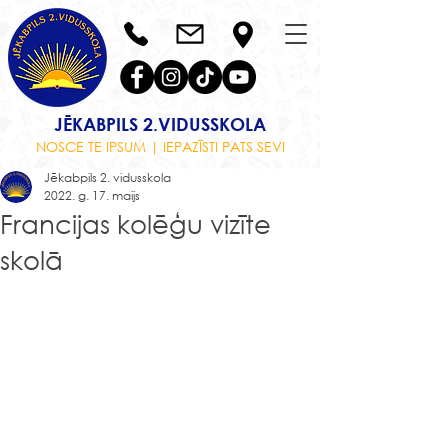
JĒKABPILS 2.VIDUSSKOLA
NOSCE TE IPSUM | IEPAZĪSTI PATS SEVI
Jēkabpils 2. vidusskola
2022. g. 17. maijs
Francijas kolēģu vizīte
skolā