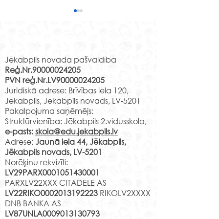
Rekvizīti
Jēkabpils novada pašvaldība
Reģ.Nr.90000024205
PVN reģ.Nr.LV90000024205
Iekļaujošā izglītība.
Ēnošanas mobil
Juridiskā adrese: Brīvības iela 120,
Vācijas pieredze.
Lycee Clement
Jēkabpils, Jēkabpils novads, LV-5201
Bernay Francijā
Pakalpojuma saņēmējs:
Struktūrvienība: Jēkabpils 2.vidusskola,
e-pasts:
skola@edu.jekabpils.lv
Adrese:
Jaunā iela 44, Jēkabpils,
Jēkabpils novads, LV-5201
Norēķinu rekvizīti:
LV29PARX0001051430001
PARXLV22XXX CITADELE AS
LV22RIKO0002013192223
RIKOLV2XXXX
DNB BANKA AS
LV87UNLA0009013130793