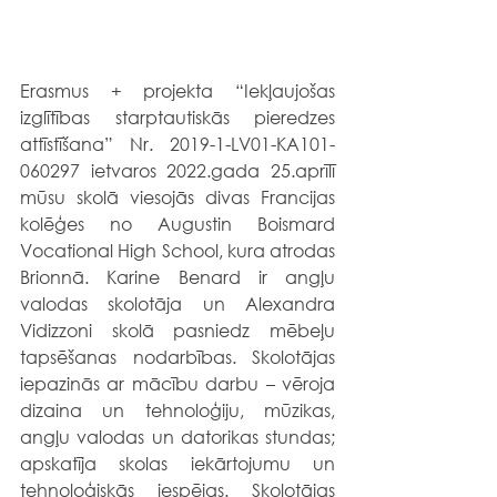
Erasmus + projekta “Iekļaujošas 
izglītības starptautiskās pieredzes 
attīstīšana” Nr. 2019-1-LV01-KA101-
060297 ietvaros 2022.gada 25.aprīlī 
mūsu skolā viesojās divas Francijas 
kolēģes no Augustin Boismard 
Vocational High School, kura atrodas 
Brionnā. Karine Benard ir angļu 
valodas skolotāja un Alexandra 
Vidizzoni skolā pasniedz mēbeļu 
tapsēšanas nodarbības. Skolotājas 
iepazinās ar mācību darbu – vēroja 
dizaina un tehnoloģiju, mūzikas, 
angļu valodas un datorikas stundas; 
apskatīja skolas iekārtojumu un 
tehnoloģiskās iespējas. Skolotājas 