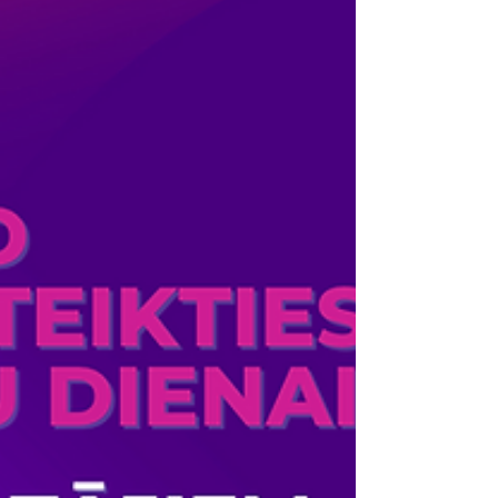
28. februārī Jēkabpils 2.vidusskolā notika
karjeras izglītības pasākums 10. klasēm. "Vai
viegli būt uzņēmējam?". Pasākumā piedalījās
SIA...