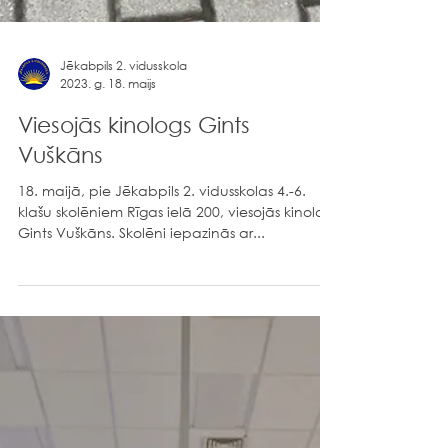
Jēkabpils 2. vidusskola
2023. g. 18. maijs
Viesojās kinologs Gints
Vuškāns
18. maijā, pie Jēkabpils 2. vidusskolas 4.-6.
klašu skolēniem Rīgas ielā 200, viesojās kinologs
Gints Vuškāns. Skolēni iepazinās ar...