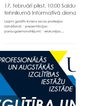
Jēkabpils 2. vidusskola
2023. g. 9. febr.
17. februārī plkst. 10:00 Saldus
tehnikumā Informatīvā diena
Laipni gaidīts ikviens savas profesijas
izzināšanā: · prezentācijas; ·
paraugdemonstrējumi; · ekskursijas....