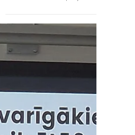
Izstāde “Skola2023”.
3. martā Jēkabpils 2.vidusskolas 11. un 12.
klases skolēni devās uz Rīgu, lai apmeklētu
izstādi “Skola 2023”. Skolēni aplūkoja sev...