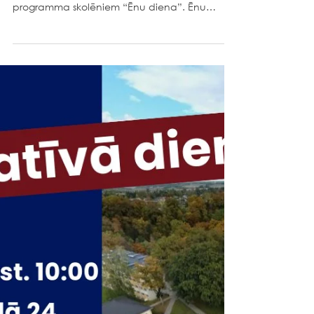
Jēkabpils 2. vidusskola
2023. g. 10. febr.
Ēnu diena 2023
Šogad 5. aprīlī notiks ilgi gaidītā Junior
Achievement Latvia rīkotā karjeras izglītības
programma skolēniem “Ēnu diena”. Ēnu
dienas...