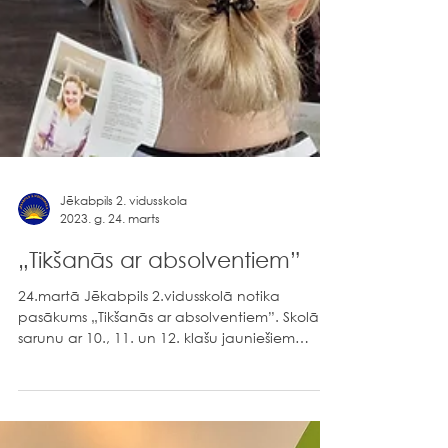
Jēkabpils 2. vidusskola
2023. g. 24. marts
„Tikšanās ar absolventiem”
24.martā Jēkabpils 2.vidusskolā notika
pasākums „Tikšanās ar absolventiem”. Skolā uz
sarunu ar 10., 11. un 12. klašu jauniešiem
ieradās...